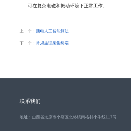
可在复杂电磁和振动环境下正常工作。
上一个：
脑电人工智能算法
下一个：
常规生理采集终端
联系我们
地址：山西省太原市小店区北格镇南格村小牛线117号