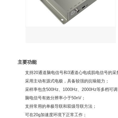
主要功能
支持20通道脑电信号和3通道心电或肌电信号的采
采用主动有源式电极，具备较强的抗噪能力；
采样率包含500Hz、1000Hz、2000Hz等多档可
脑电信号有效分辨率小于50nV；
支持常用的单极导联和双级导联方法；
可在20g加速度环境下正常工作；