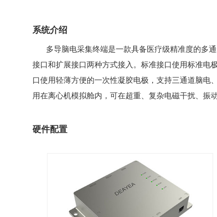
系统介绍
多导脑电采集终端是一款具备医疗级精准度的多通
接口和扩展接口两种方式接入。标准接口使用标准电极帽
口使用轻薄方便的一次性凝胶电极，支持三通道脑电
用在离心机模拟舱内，可在超重、复杂电磁干扰、振
硬件配置