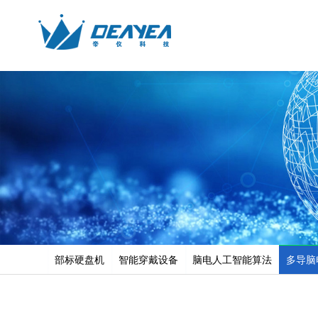
部标硬盘机
智能穿戴设备
脑电人工智能算法
多导脑